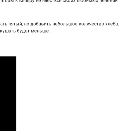
 чтобы к вечеру не наесться своих любимых печений.
ть пятый, но добавить небольшое количество хлеба,
 кушать будет меньше.