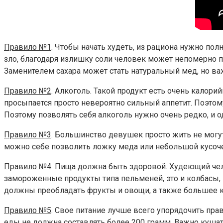
Правило №1
. Чтобы начать худеть, из рациона нужно по
зло, благодаря излишку соли человек может непомерно по
Заменителем сахара может стать натуральный мед, но важ
Правило №2
. Алкоголь. Такой продукт есть очень калор
просыпается просто невероятно сильный аппетит. Поэтом
Поэтому позволять себя алкоголь нужно очень редко, и о
Правило №3
. Большинство девушек просто жить не могут 
можно себе позволить ложку меда или небольшой кусоче
Правило №4
. Пища должна быть здоровой. Худеющий чел
замороженные продукты типа пельменей, это и колбасы,
должны преобладать фрукты и овощи, а также большее к
Правило №5
. Свое питание лучше всего упорядочить пра
еды не должна составлять более 200 грамм. Важно кушать 