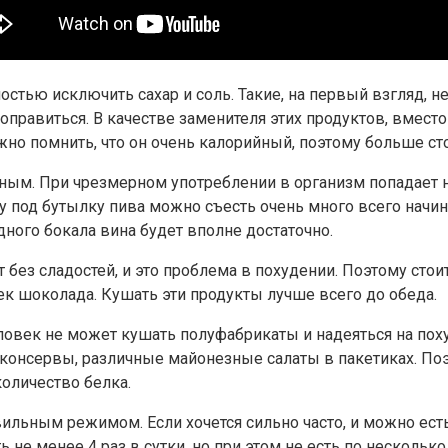
лностью исключить сахар и соль. Такие, на первый взгляд
правиться. В качестве заменителя этих продуктов, вместо
но помнить, что он очень калорийный, поэтому больше ст
ийным. При чрезмерном употреблении в организм попадает 
у под бутылку пива можно съесть очень много всего начи
дного бокала вина будет вполне достаточно.
без сладостей, и это проблема в похудении. Поэтому стоит
к шоколада. Кушать эти продукты лучше всего до обеда.
овек не может кушать полуфабрикаты и надеяться на пох
 консервы, различные майонезные салаты в пакетиках. По
оличество белка.
вильным режимом. Если хочется сильно часто, и можно есть
не менее 4 раз в сутки, но при этом не есть по несколько