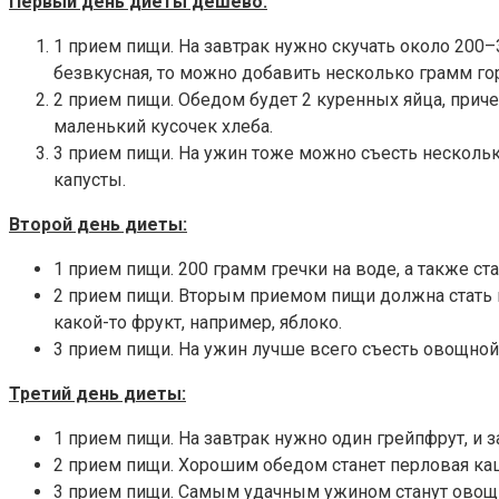
Первый день диеты дешево:
1 прием пищи. На завтрак нужно скучать около 200–
безвкусная, то можно добавить несколько грамм го
2 прием пищи. Обедом будет 2 куренных яйца, прич
маленький кусочек хлеба.
3 прием пищи. На ужин тоже можно съесть нескольк
капусты.
Второй день диеты:
1 прием пищи. 200 грамм гречки на воде, а также с
2 прием пищи. Вторым приемом пищи должна стать 
какой-то фрукт, например, яблоко.
3 прием пищи. На ужин лучше всего съесть овощной 
Третий день диеты:
1 прием пищи. На завтрак нужно один грейпфрут, и з
2 прием пищи. Хорошим обедом станет перловая ка
3 прием пищи. Самым удачным ужином станут овощи