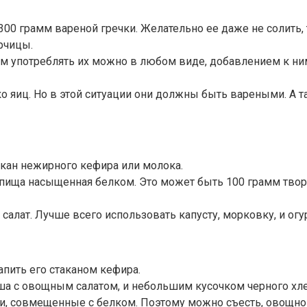
300 грамм вареной гречки. Желательно ее даже не солить, 
рчицы.
ем употреблять их можно в любом виде, добавлением к ним
о яиц. Но в этой ситуации они должны быть вареными. А т
такан нежирного кефира или молока.
пища насыщенная белком. Это может быть 100 грамм творо
салат. Лучше всего использовать капусту, морковку, и огу
апить его стаканом кефира.
ша с овощным салатом, и небольшим кусочком черного хле
, совмещенные с белком. Поэтому можно съесть, овощной