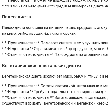
* **Недостатки:** Может не подходить людям, которые хо
* **Отличия от кето-диеты:** Средиземноморская диета не
Палео-диета
Палео-диета основана на питании наших предков в эпоху
на мясе, рыбе, овощах, фруктах и орехах.
* **Преимущества:** Помогает снизить вес, улучшить пищ
* **Недостатки:** Ограничивает выбор продуктов, может
* **Отличия от кето-диеты:** Палео-диета не ограничивае
Вегетарианская и веганская диеты
Вегетарианская диета исключает мясо, рыбу и птицу, а в
* **Преимущества:** Богаты клетчаткой, витаминами и м
* **Недостатки:** Требуют тщательного планирования для
* **Отличия от кето-диеты:** Вегетарианские и веганск
существуют варианты вегетарианской и веганской кето-