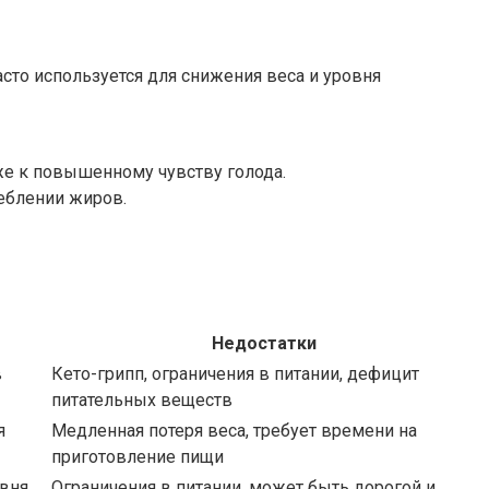
сто используется для снижения веса и уровня
же к повышенному чувству голода.
реблении жиров.
Недостатки
в
Кето-грипп, ограничения в питании, дефицит
питательных веществ
я
Медленная потеря веса, требует времени на
приготовление пищи
овня
Ограничения в питании, может быть дорогой и