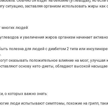
мобиль. Обычно он ездит на бензине (углеводах), но если 
эту ситуацию, заставляя организм использовать жиры как 
 многих людей:
я углеводов и увеличения жиров организм начинает активн
 быть полезна для людей с диабетом 2 типа или инсулиноре
.
огут оказывать положительное влияние на мозг, улучшая 
составляют основу кето-диеты, обладают высокой насыщаем
ки, о которых важно знать:
ногие люди испытывают симптомы, похожие на грипп, такие