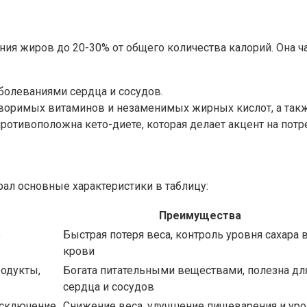
ия жиров до 20-30% от общего количества калорий. Она ча
болеваниями сердца и сосудов.
творимых витаминов и незаменимых жирных кислот, а так
противоположна кето-диете, которая делает акцент на пот
ал основные характеристики в таблицу:
Преимущества
е
Быстрая потеря веса, контроль уровня сахара 
крови
одукты,
Богата питательными веществами, полезна дл
сердца и сосудов
 исключение
Снижение веса, улучшение пищеварения и ур