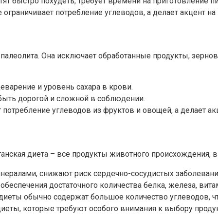
тят быстро похудеть, требует времени на приготовление п
 ограничивает потребление углеводов, а делает акцент на 
 палеолита. Она исключает обработанные продукты, зернов
еварение и уровень сахара в крови.
 быть дорогой и сложной в соблюдении.
т потребление углеводов из фруктов и овощей, а делает акц
еганская диета – все продукты животного происхождения, 
инералами, снижают риск сердечно-сосудистых заболеваний
 обеспечения достаточного количества белка, железа, вита
ие диеты обычно содержат большое количество углеводов, 
диеты, которые требуют особого внимания к выбору проду