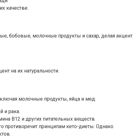
ищи.
их качестве.
ые, бобовые, молочные продукты и сахар, делая акцент
ент на их натуральности.
включая молочные продукты, яйца и мед.
 и рака.
мина B12 и других питательных веществ.
что противоречит принципам кето-диеты. Однако
ктов.