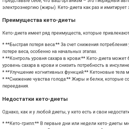
Представьте себе, что ваш организм – это гибридный авто
электроэнергию (жиры). Кето-диета как раз и имитирует 
Преимущества кето-диеты
Кето-диета имеет ряд преимуществ, которые привлекают
* **Быстрая потеря веса:** За счет снижения потреблени
потере веса, особенно на начальных этапах.
* **Контроль уровня сахара в крови:** Кето-диета может
уровень сахара в крови и снизить потребность в инсулине
* **Улучшение когнитивных функций:** Кетоновые тела м
* **Снижение чувства голода:** Жиры и белки, которые 
переедания.
Недостатки кето-диеты
Однако, как и у любой диеты, у кето есть и свои недостат
* **Кето-грипп:** В первые дни или недели кето-диеты м