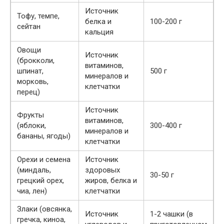
Источник
Тофу, темпе,
белка и
100-200 г
сейтан
кальция
Овощи
Источник
(брокколи,
витаминов,
шпинат,
500 г
минералов и
морковь,
клетчатки
перец)
Источник
Фрукты
витаминов,
(яблоки,
300-400 г
минералов и
бананы, ягоды)
клетчатки
Орехи и семена
Источник
(миндаль,
здоровых
30-50 г
грецкий орех,
жиров, белка и
чиа, лен)
клетчатки
Злаки (овсянка,
Источник
1-2 чашки (в
гречка, киноа,