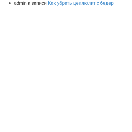
admin
к записи
Как убрать целлюлит с бедер