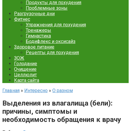
Продукты для похудения
Проблемные зоны
Разгрузочные дни
Фитнес
Упражнения для похудения
Тренажеры
Гимнастика
Бодифлекс и оксисайз
Здоровое питание
Рецепты для похудения
ЗОЖ
Голодание
Очищение
Целлюлит
Карта сайта
Главная
»
Интересно
»
О разном
Выделения из влагалища (бели):
причины, симптомы и
необходимость обращения к врачу