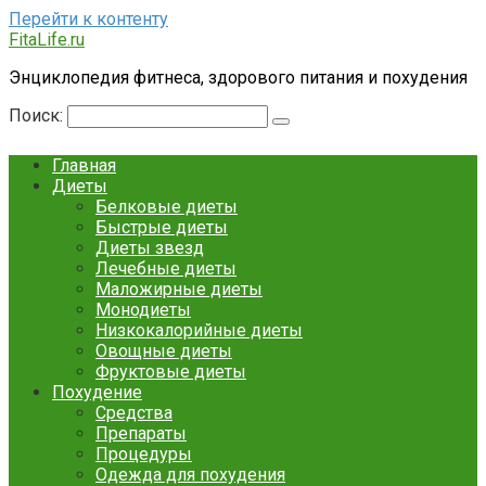
Перейти к контенту
FitaLife.ru
Энциклопедия фитнеса, здорового питания и похудения
Поиск:
Главная
Диеты
Белковые диеты
Быстрые диеты
Диеты звезд
Лечебные диеты
Маложирные диеты
Монодиеты
Низкокалорийные диеты
Овощные диеты
Фруктовые диеты
Похудение
Средства
Препараты
Процедуры
Одежда для похудения