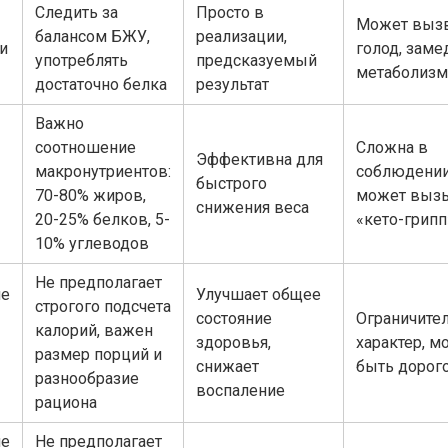
Следить за
Просто в
Может выз
балансом БЖУ,
реализации,
и
голод, заме
употреблять
предсказуемый
метаболизм
достаточно белка
результат
Важно
соотношение
Сложна в
Эффективна для
макронутриентов:
соблюдении
быстрого
70-80% жиров,
может выз
снижения веса
20-25% белков, 5-
«кето-грипп
10% углеводов
Не предполагает
ие
Улучшает общее
строгого подсчета
состояние
Ограничите
калорий, важен
здоровья,
характер, м
размер порций и
снижает
быть дорог
разнообразие
воспаление
рациона
ие
Не предполагает