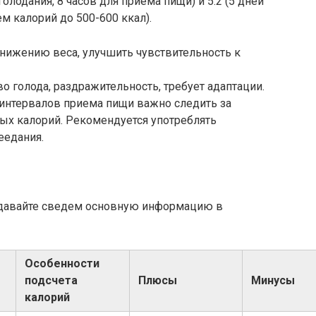
олодания, 8 часов для приема пищи) и 5:2 (5 дней
ем калорий до 500-600 ккал).
снижению веса, улучшить чувствительность к
о голода, раздражительность, требует адаптации.
я интервалов приема пищи важно следить за
ых калорий. Рекомендуется употреблять
еедания.
 давайте сведем основную информацию в
Особенности
подсчета
Плюсы
Минусы
калорий