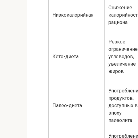
Снижение
Низкокалорийная
калорийност
рациона
Резкое
ограничение
Кето-диета
углеводов,
увеличение
жиров
Употреблен
продуктов,
Палео-диета
доступных в
эпоху
палеолита
Употреблен