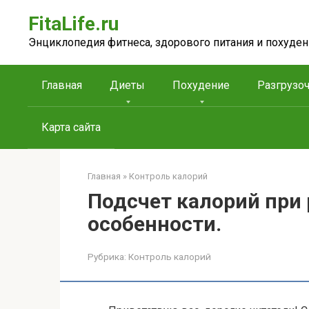
Перейти
FitaLife.ru
к
контенту
Энциклопедия фитнеса, здорового питания и похуден
Главная
Диеты
Похудение
Разгрузо
Карта сайта
Главная
»
Контроль калорий
Подсчет калорий при 
особенности.
Рубрика:
Контроль калорий