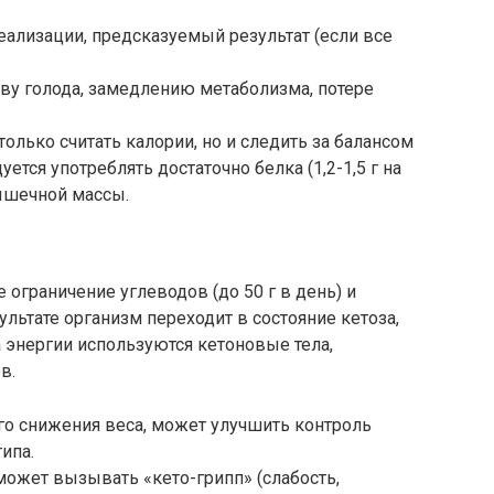
реализации, предсказуемый результат (если все
тву голода, замедлению метаболизма, потере
только считать калории, но и следить за балансом
ется употреблять достаточно белка (1,2-1,5 г на
ышечной массы.
 ограничение углеводов (до 50 г в день) и
льтате организм переходит в состояние кетоза,
а энергии используются кетоновые тела,
в.
го снижения веса, может улучшить контроль
ипа.
может вызывать «кето-грипп» (слабость,