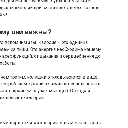
Сегодня мы погрузимся в увлекательный и,
дсчета калорий при различных диетах. Готовы
нем!
чему они важны?
те вспомним азы. Калория – это единица
чаем из пищи. Эта энергия необходима нашему
 всех функций: от дыхания и сердцебиения до
работы.
 чем тратим, излишки откладываются в виде
 потребляем, организм начинает использовать
(или, в крайнем случае, мышцы). Отсюда и
на подсчете калорий.
лементарно: считай калории, ешь меньше, трать