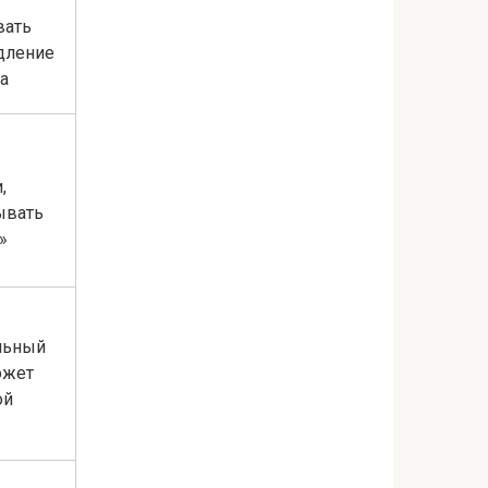
вать
дление
а
,
ывать
»
льный
ожет
ой