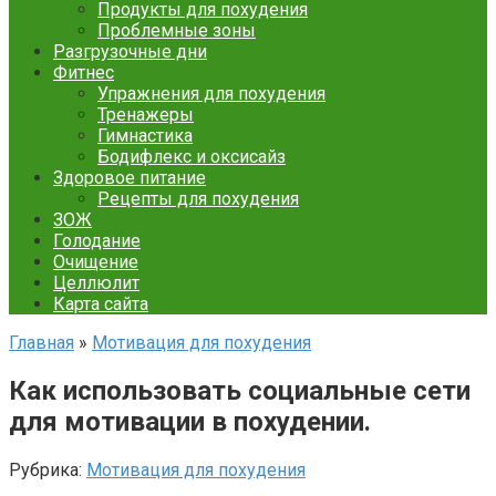
Продукты для похудения
Проблемные зоны
Разгрузочные дни
Фитнес
Упражнения для похудения
Тренажеры
Гимнастика
Бодифлекс и оксисайз
Здоровое питание
Рецепты для похудения
ЗОЖ
Голодание
Очищение
Целлюлит
Карта сайта
Главная
»
Мотивация для похудения
Как использовать социальные сети
для мотивации в похудении.
Рубрика:
Мотивация для похудения