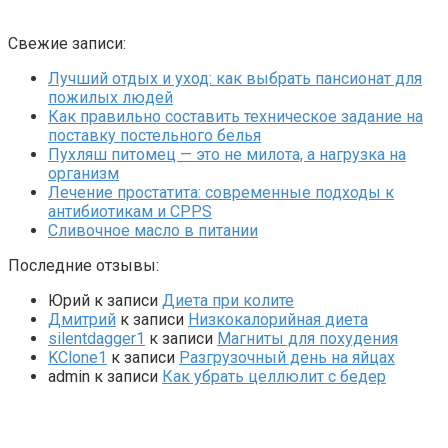
Свежие записи:
Лучший отдых и уход: как выбрать пансионат для
пожилых людей
Как правильно составить техническое задание на
поставку постельного белья
Пухляш питомец — это не милота, а нагрузка на
организм
Лечение простатита: современные подходы к
антибиотикам и CPPS
Сливочное масло в питании
Последние отзывы:
Юрий
к записи
Диета при колите
Дмитрий
к записи
Низкокалорийная диета
silentdagger1
к записи
Магниты для похудения
KClone1
к записи
Разгрузочный день на яйцах
admin
к записи
Как убрать целлюлит с бедер