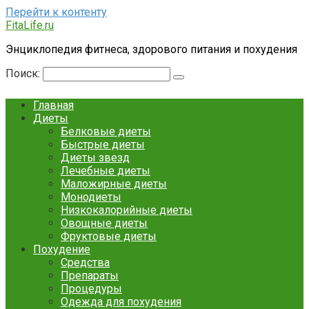
Перейти к контенту
FitaLife.ru
Энциклопедия фитнеса, здорового питания и похудения
Поиск:
Главная
Диеты
Белковые диеты
Быстрые диеты
Диеты звезд
Лечебные диеты
Маложирные диеты
Монодиеты
Низкокалорийные диеты
Овощные диеты
Фруктовые диеты
Похудение
Средства
Препараты
Процедуры
Одежда для похудения