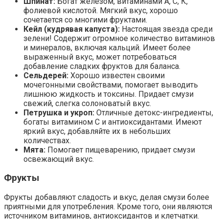
Шпинат:
Богат железом, витаминами А, С, К,
фолиевой кислотой. Мягкий вкус, хорошо
сочетается со многими фруктами.
Кейл (кудрявая капуста):
Настоящая звезда среди
зелени! Содержит огромное количество витаминов
и минералов, включая кальций. Имеет более
выраженный вкус, может потребоваться
добавление сладких фруктов для баланса.
Сельдерей:
Хорошо известен своими
мочегонными свойствами, помогает выводить
лишнюю жидкость и токсины. Придает смузи
свежий, слегка солоноватый вкус.
Петрушка и укроп:
Отличные детокс-ингредиенты,
богаты витамином С и антиоксидантами. Имеют
яркий вкус, добавляйте их в небольших
количествах.
Мята:
Помогает пищеварению, придает смузи
освежающий вкус.
Фрукты
Фрукты добавляют сладость и вкус, делая смузи более
приятными для употребления. Кроме того, они являются
источником витаминов, антиоксидантов и клетчатки.