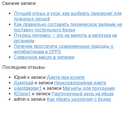
Свежие записи:
Лучший отдых и уход: как выбрать пансионат для
пожилых людей
Как правильно составить техническое задание на
поставку постельного белья
Пухляш питомец — это не милота, а нагрузка на
организм
Лечение простатита: современные подходы к
антибиотикам и CPPS
Сливочное масло в питании
Последние отзывы:
Юрий
к записи
Диета при колите
Дмитрий
к записи
Низкокалорийная диета
silentdagger1
к записи
Магниты для похудения
KClone1
к записи
Разгрузочный день на яйцах
admin
к записи
Как убрать целлюлит с бедер