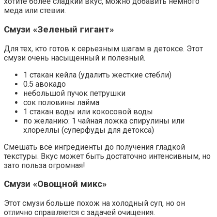
хотите более сладкий вкус, можно добавить немного
меда или стевии.
Смузи «Зеленый гигант»
Для тех, кто готов к серьезным шагам в детоксе. Этот
смузи очень насыщенный и полезный.
1 стакан кейла (удалить жесткие стебли)
0.5 авокадо
небольшой пучок петрушки
сок половины лайма
1 стакан воды или кокосовой воды
по желанию: 1 чайная ложка спирулины или
хлореллы (суперфуды для детокса)
Смешать все ингредиенты до получения гладкой
текстуры. Вкус может быть достаточно интенсивным, но
зато польза огромная!
Смузи «Овощной микс»
Этот смузи больше похож на холодный суп, но он
отлично справляется с задачей очищения.