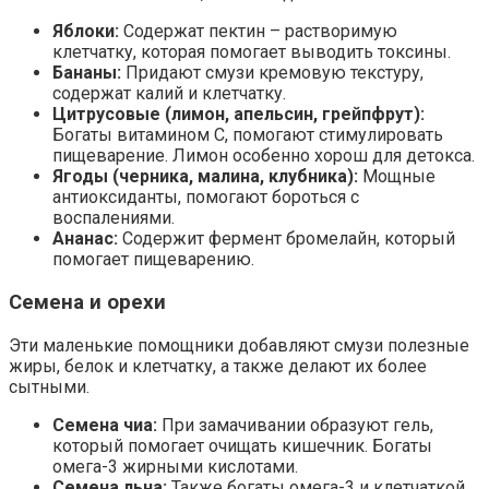
Яблоки:
Содержат пектин – растворимую
клетчатку, которая помогает выводить токсины.
Бананы:
Придают смузи кремовую текстуру,
содержат калий и клетчатку.
Цитрусовые (лимон, апельсин, грейпфрут):
Богаты витамином С, помогают стимулировать
пищеварение. Лимон особенно хорош для детокса.
Ягоды (черника, малина, клубника):
Мощные
антиоксиданты, помогают бороться с
воспалениями.
Ананас:
Содержит фермент бромелайн, который
помогает пищеварению.
Семена и орехи
Эти маленькие помощники добавляют смузи полезные
жиры, белок и клетчатку, а также делают их более
сытными.
Семена чиа:
При замачивании образуют гель,
который помогает очищать кишечник. Богаты
омега-3 жирными кислотами.
Семена льна:
Также богаты омега-3 и клетчаткой.