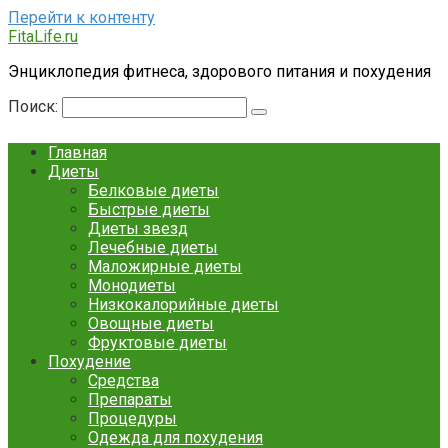
Перейти к контенту
FitaLife.ru
Энциклопедия фитнеса, здорового питания и похудения
Поиск:
Главная
Диеты
Белковые диеты
Быстрые диеты
Диеты звезд
Лечебные диеты
Маложирные диеты
Монодиеты
Низкокалорийные диеты
Овощные диеты
Фруктовые диеты
Похудение
Средства
Препараты
Процедуры
Одежда для похудения