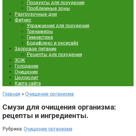
Продукты для похудения
Проблемные зоны
Разгрузочные дни
Фитнес
Упражнения для похудения
Тренажеры
Гимнастика
Бодифлекс и оксисайз
Здоровое питание
Рецепты для похудения
ЗОЖ
Голодание
Очищение
Целлюлит
Карта сайта
Главная
»
Очищение организма
Смузи для очищения организма:
рецепты и ингредиенты.
Рубрика:
Очищение организма