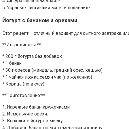
4. Аккуратно перемешайте.
5. Украсьте листиками мяты и подавайте.
Йогурт с бананом и орехами
Этот рецепт – отличный вариант для сытного завтрака или
**Ингредиенты:**
* 200 г йогурта без добавок
* 1 банан
* 30 г орехов (миндаль, грецкий орех, кешью)
* 1 чайная ложка семян чиа (по желанию)
* Корица (по вкусу)
**Приготовление:**
1. Нарежьте банан кружочками.
2. Измельчите орехи.
3. Выложите йогурт в миску.
4. Добавьте банан, орехи, семена чиа и корицу.