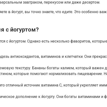
иверсальным завтраком, перекусом или даже десертом.
те в йогурт, вы точно знаете, что едите. Это особенно важ
я с йогуртом?
ся с йогуртом. Однако есть несколько фаворитов, которые
кладезь антиоксидантов, витаминов и клетчатки. Они прекр
кремовую текстуру. Бананы богаты калием, который важен
ектином, которые помогают нормализовать пищеварение. На
это отличный источник витамина С, который укрепляет им
зотическое дополнение к йогурту. Они богаты витаминами 