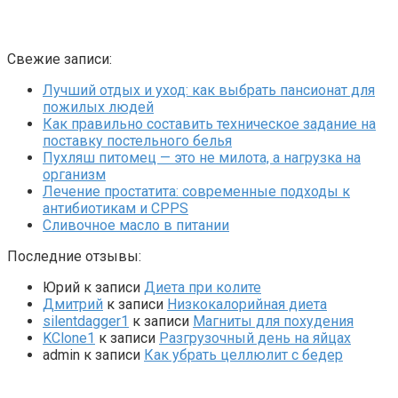
Свежие записи:
Лучший отдых и уход: как выбрать пансионат для
пожилых людей
Как правильно составить техническое задание на
поставку постельного белья
Пухляш питомец — это не милота, а нагрузка на
организм
Лечение простатита: современные подходы к
антибиотикам и CPPS
Сливочное масло в питании
Последние отзывы:
Юрий
к записи
Диета при колите
Дмитрий
к записи
Низкокалорийная диета
silentdagger1
к записи
Магниты для похудения
KClone1
к записи
Разгрузочный день на яйцах
admin
к записи
Как убрать целлюлит с бедер