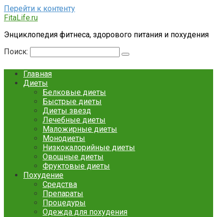
Перейти к контенту
FitaLife.ru
Энциклопедия фитнеса, здорового питания и похудения
Поиск:
Главная
Диеты
Белковые диеты
Быстрые диеты
Диеты звезд
Лечебные диеты
Маложирные диеты
Монодиеты
Низкокалорийные диеты
Овощные диеты
Фруктовые диеты
Похудение
Средства
Препараты
Процедуры
Одежда для похудения