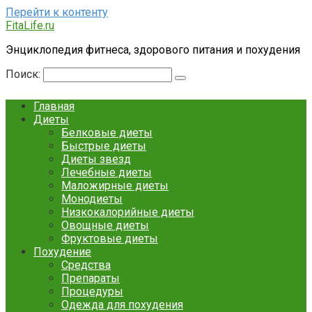
Перейти к контенту
FitaLife.ru
Энциклопедия фитнеса, здорового питания и похудения
Поиск:
Главная
Диеты
Белковые диеты
Быстрые диеты
Диеты звезд
Лечебные диеты
Маложирные диеты
Монодиеты
Низкокалорийные диеты
Овощные диеты
Фруктовые диеты
Похудение
Средства
Препараты
Процедуры
Одежда для похудения