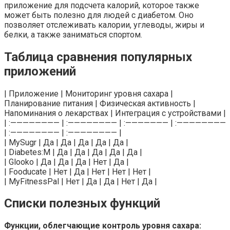
приложение для подсчета калорий, которое также
может быть полезно для людей с диабетом. Оно
позволяет отслеживать калории, углеводы, жиры и
белки, а также заниматься спортом.
Таблица сравнения популярных
приложений
| Приложение | Мониторинг уровня сахара |
Планирование питания | Физическая активность |
Напоминания о лекарствах | Интеграция с устройствами |
| :———————— | :———————— | :——————— | :————————
| :———————— | :———————— |
| MySugr | Да | Да | Да | Да | Да |
| Diabetes:M | Да | Да | Да | Да | Да |
| Glooko | Да | Да | Да | Нет | Да |
| Fooducate | Нет | Да | Нет | Нет | Нет |
| MyFitnessPal | Нет | Да | Да | Нет | Да |
Списки полезных функций
Функции, облегчающие контроль уровня сахара: