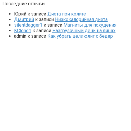
Последние отзывы:
Юрий
к записи
Диета при колите
Дмитрий
к записи
Низкокалорийная диета
silentdagger1
к записи
Магниты для похудения
KClone1
к записи
Разгрузочный день на яйцах
admin
к записи
Как убрать целлюлит с бедер