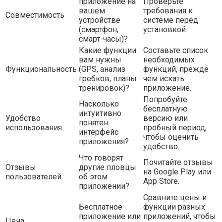
приложение на
Проверьте
вашем
требования к
Совместимость
устройстве
системе перед
(смартфон,
установкой.
смарт-часы)?
Какие функции
Составьте список
вам нужны
необходимых
Функциональность
(GPS, анализ
функций, прежде
гребков, планы
чем искать
тренировок)?
приложение.
Попробуйте
Насколько
бесплатную
интуитивно
Удобство
версию или
понятен
использования
пробный период,
интерфейс
чтобы оценить
приложения?
удобство.
Что говорят
Почитайте отзывы
Отзывы
другие пловцы
на Google Play или
пользователей
об этом
App Store.
приложении?
Сравните цены и
Бесплатное
функции разных
приложение или
приложений, чтобы
Цена