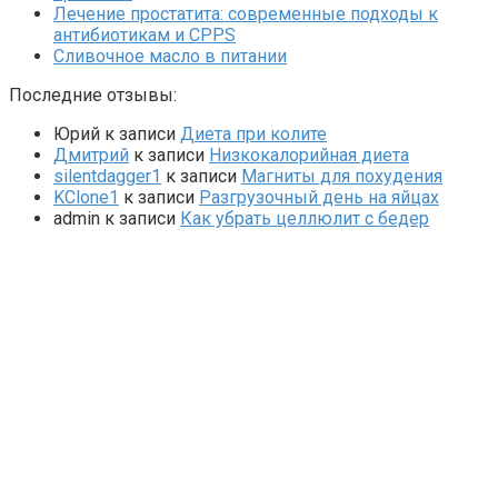
Лечение простатита: современные подходы к
антибиотикам и CPPS
Сливочное масло в питании
Последние отзывы:
Юрий
к записи
Диета при колите
Дмитрий
к записи
Низкокалорийная диета
silentdagger1
к записи
Магниты для похудения
KClone1
к записи
Разгрузочный день на яйцах
admin
к записи
Как убрать целлюлит с бедер