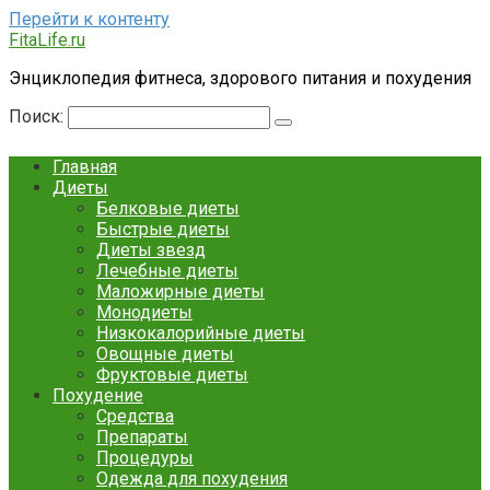
Перейти к контенту
FitaLife.ru
Энциклопедия фитнеса, здорового питания и похудения
Поиск:
Главная
Диеты
Белковые диеты
Быстрые диеты
Диеты звезд
Лечебные диеты
Маложирные диеты
Монодиеты
Низкокалорийные диеты
Овощные диеты
Фруктовые диеты
Похудение
Средства
Препараты
Процедуры
Одежда для похудения