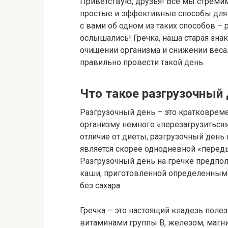
Приветствую, друзья! Все мы стреми
простые и эффективные способы для д
с вами об одном из таких способов – 
ослышались! Гречка, наша старая зн
очищении организма и снижении веса. 
правильно провести такой день.
Что такое разгрузочный 
Разгрузочный день – это кратковреме
организму немного «перезагрузиться
отличие от диеты, разгрузочный день
является скорее однодневной «перед
Разгрузочный день на гречке предпол
каши, приготовленной определенным с
без сахара.
Гречка – это настоящий кладезь полез
витаминами группы B, железом, магн