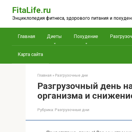
Перейти
FitaLife.ru
к
контенту
Энциклопедия фитнеса, здорового питания и похуден
Главная
Диеты
Похудение
Разгрузо
Карта сайта
Главная
»
Разгрузочные дни
Разгрузочный день на
организма и снижение
Рубрика:
Разгрузочные дни