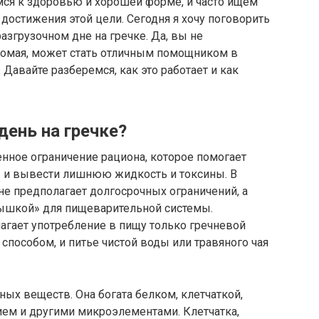
мся к здоровью и хорошей форме, и часто ищем
остижения этой цели. Сегодня я хочу поговорить
разгрузочном дне на гречке. Да, вы не
акомая, может стать отличным помощником в
Давайте разберемся, как это работает и как
день на гречке?
нное ограничение рациона, которое помогает
» и вывести лишнюю жидкость и токсины. В
 не предполагает долгосрочных ограничений, а
ышкой» для пищеварительной системы.
агает употребление в пищу только гречневой
пособом, и питье чистой воды или травяного чая
ных веществ. Она богата белком, клетчаткой,
ием и другими микроэлементами. Клетчатка,