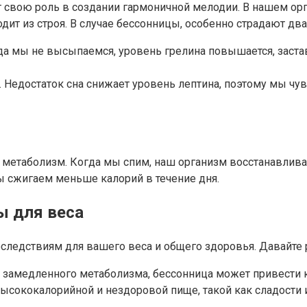
т свою роль в создании гармоничной мелодии. В нашем ор
дит из строя. В случае бессонницы, особенно страдают дв
огда мы не высыпаемся, уровень грелина повышается, заста
я. Недостаток сна снижает уровень лептина, поэтому мы чу
т метаболизм. Когда мы спим, наш организм восстанавлива
мы сжигаем меньше калорий в течение дня.
ы для веса
следствиям для вашего веса и общего здоровья. Давайте 
 и замедленного метаболизма, бессонница может привести 
 высококалорийной и нездоровой пище, такой как сладости 