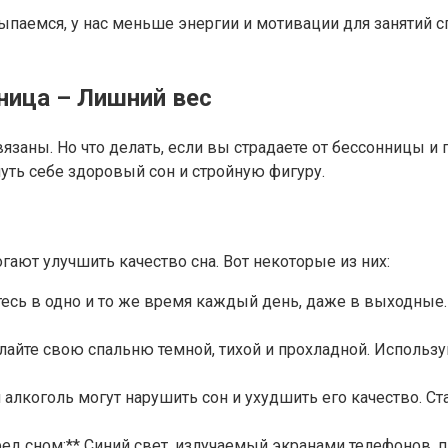
ыпаемся, у нас меньше энергии и мотивации для занятий 
ница – Лишний вес
вязаны. Но что делать, если вы страдаете от бессонницы и
уть себе здоровый сон и стройную фигуру.
гают улучшить качество сна. Вот некоторые из них:
тесь в одно и то же время каждый день, даже в выходные
лайте свою спальню темной, тихой и прохладной. Использ
 алкоголь могут нарушить сон и ухудшить его качество. Ст
ред сном:** Синий свет, излучаемый экранами телефонов,