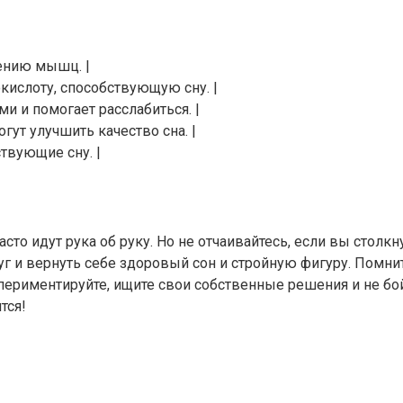
лению мышц. |
окислоту, способствующую сну. |
 и помогает расслабиться. |
гут улучшить качество сна. |
твующие сну. |
сто идут рука об руку. Но не отчаивайтесь, если вы стол
г и вернуть себе здоровый сон и стройную фигуру. Помните
кспериментируйте, ищите свои собственные решения и не б
тся!