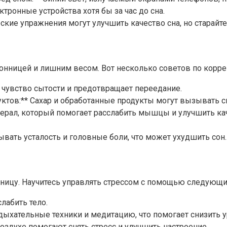
ктронные устройства хотя бы за час до сна.
ские упражнения могут улучшить качество сна, но старайт
сонницей и лишним весом. Вот несколько советов по корр
 чувство сытости и предотвращает переедание.
уктов:** Сахар и обработанные продукты могут вызывать ск
инерал, который помогает расслабить мышцы и улучшить к
вать усталость и головные боли, что может ухудшить сон.
ницу. Научитесь управлять стрессом с помощью следующи
лабить тело.
 дыхательные техники и медитацию, что помогает снизить у
оздухе помогают снять стресс и улучшить настроение.