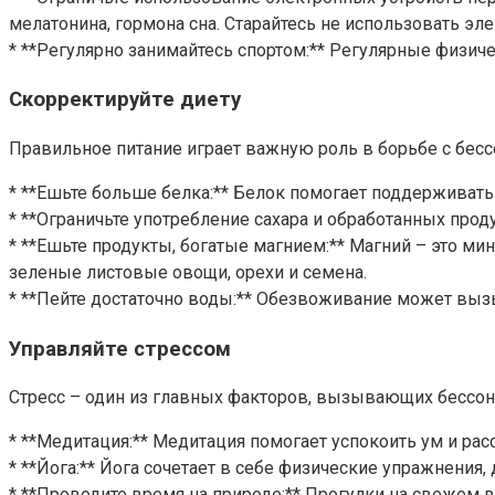
мелатонина, гормона сна. Старайтесь не использовать эле
* **Регулярно занимайтесь спортом:** Регулярные физиче
Скорректируйте диету
Правильное питание играет важную роль в борьбе с бес
* **Ешьте больше белка:** Белок помогает поддерживать
* **Ограничьте употребление сахара и обработанных прод
* **Ешьте продукты, богатые магнием:** Магний – это м
зеленые листовые овощи, орехи и семена.
* **Пейте достаточно воды:** Обезвоживание может вызы
Управляйте стрессом
Стресс – один из главных факторов, вызывающих бессон
* **Медитация:** Медитация помогает успокоить ум и расс
* **Йога:** Йога сочетает в себе физические упражнения,
* **Проводите время на природе:** Прогулки на свежем в