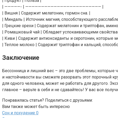
| Продукт | Польза |
| —————- | ———————————————————————— |
| Вишня | Содержит мелатонин, гормон сна. |
| Миндаль | Источник магния, способствующего расслаб
| Грецкие орехи | Содержат мелатонин и триптофан, амин
| Ромашковый чай | Обладает успокаивающими свойствами
| Киви | Содержит антиоксиданты и серотонин, которые мо
| Теплое молоко | Содержит триптофан и кальций, способс
Заключение
Бессонница и лишний вес – это две проблемы, которые ча
и настойчивости вы сможете разорвать этот порочный кру
для одного человека, может не работать для другого. Э
главное – верьте в себя и не сдавайтесь! У вас все получи
Понравилась статья? Поделиться с друзьями:
Вам также может быть интересно
Сон и похудение
0