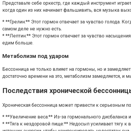
Представьте себе оркестр, где каждый инструмент играе
когда один из них начинает фальшивить, вся музыка выхо
* **Грелин:** Этот гормон отвечает за чувство голода. К
самом деле не нужно есть.
* **Лептин:** Этот гормон отвечает за чувство насыщени
едим больше.
Метаболизм под ударом
Бессонница не только влияет на гормоны, но и замедляе
достаточно времени на это, метаболизм замедляется, и 
Последствия хронической бессонниц
Хроническая бессонница может привести к серьезным по
* **Увеличение веса:** Из-за гормонального дисбаланса
* **Тяга к нездоровой пище:** Недосып усиливает тягу к
источник энергии, чтобы компенсировать недостаток сна.