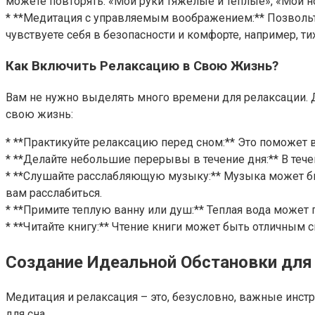
можете повторять: «Мои руки тяжелые и теплые», «Мои н
* **Медитация с управляемым воображением:** Позвольт
чувствуете себя в безопасности и комфорте, например, т
Как Включить Релаксацию в Свою Жизнь?
Вам не нужно выделять много времени для релаксации. 
свою жизнь:
* **Практикуйте релаксацию перед сном:** Это поможет в
* **Делайте небольшие перерывы в течение дня:** В теч
* **Слушайте расслабляющую музыку:** Музыка может 
вам расслабиться.
* **Примите теплую ванну или душ:** Теплая вода может
* **Читайте книгу:** Чтение книги может быть отличным 
Создание Идеальной Обстановки для
Медитация и релаксация – это, безусловно, важные инстр
для сна.