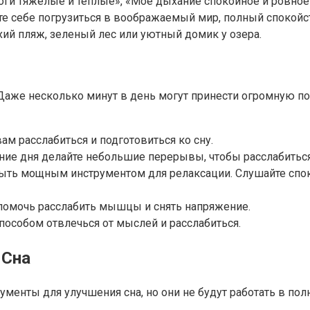
оги тяжелые и теплые», «Мое дыхание спокойное и ровное
е себе погрузиться в воображаемый мир, полный спокойст
ихий пляж, зеленый лес или уютный домик у озера.
Даже несколько минут в день могут принести огромную по
ам расслабиться и подготовиться ко сну.
ение дня делайте небольшие перерывы, чтобы расслабиться
быть мощным инструментом для релаксации. Слушайте сп
 помочь расслабить мышцы и снять напряжение.
способом отвлечься от мыслей и расслабиться.
 Сна
ументы для улучшения сна, но они не будут работать в по