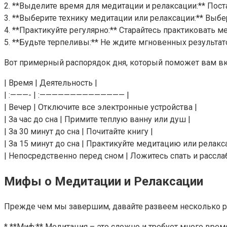
2. **Выделите время для медитации и релаксации:** Пос
3. **Выберите технику медитации или релаксации:** Выбер
4. **Практикуйте регулярно:** Старайтесь практиковать
5. **Будьте терпеливы:** Не ждите мгновенных результато
Вот примерный распорядок дня, который поможет вам в
| Время | Деятельность |
| :———- | :—————————————— |
| Вечер | Отключите все электронные устройства |
| За час до сна | Примите теплую ванну или душ |
| За 30 минут до сна | Почитайте книгу |
| За 15 минут до сна | Практикуйте медитацию или релакс
| Непосредственно перед сном | Ложитесь спать и расслаб
Мифы о Медитации и Релаксации
Прежде чем мы завершим, давайте развеем несколько р
* **Миф:** Медитация – это сложно и требует много врем