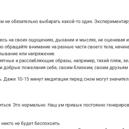
не обязательно выбирать какой-то один. Экспериментируйт
тесь на своих ощущениях, дыхании и мыслях, не оценивая и
нно обращайте внимание на разные части своего тела, начи
алывание или напряжение.
риятные и расслабляющие образы, например, тихий пляж, з
ои добрые пожелания себе, своим близким, своим друзьям
ь. Даже 10-15 минут медитации перед сном могут значител
иться. Это нормально. Наш ум привык постоянно генериров
с никто не будет беспокоить.