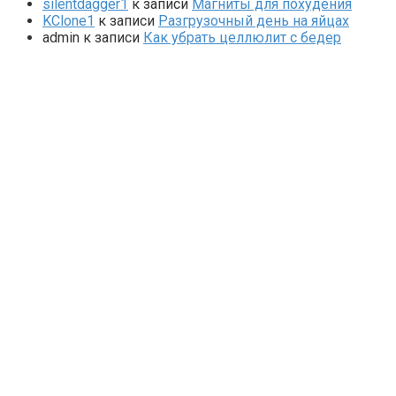
silentdagger1
к записи
Магниты для похудения
KClone1
к записи
Разгрузочный день на яйцах
admin
к записи
Как убрать целлюлит с бедер