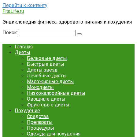
Перейти к контенту
FitaLife.ru
Энциклопедия фитнеса, здорового питания и похудения
Поиск:
Главная
Диеты
Белковые диеты
Быстрые диеты
Диеты звезд
Лечебные диеты
Маложирные диеты
Монодиеты
Низкокалорийные диеты
Овощные диеты
Фруктовые диеты
Похудение
Средства
Препараты
Процедуры
Одежда для похудения