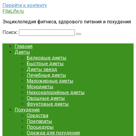
Перейти к контенту
FitaLife.ru
Энциклопедия фитнеса, здорового питания и похудения
Поиск:
Главная
Диеты
Белковые диеты
Быстрые диеты
Диеты звезд
Лечебные диеты
Маложирные диеты
Монодиеты
Низкокалорийные диеты
Овощные диеты
Фруктовые диеты
Похудение
Средства
Препараты
Процедуры
Одежда для похудения