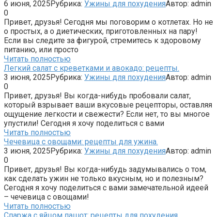
6 июня, 2025
Рубрика:
Ужины для похудения
Автор:
admin
0
Привет, друзья! Сегодня мы поговорим о котлетах. Но не
о простых, а о диетических, приготовленных на пару!
Если вы следите за фигурой, стремитесь к здоровому
питанию, или просто
Читать полностью
Легкий салат с креветками и авокадо: рецепты.
3 июня, 2025
Рубрика:
Ужины для похудения
Автор:
admin
0
Привет, друзья! Вы когда-нибудь пробовали салат,
который взрывает ваши вкусовые рецепторы, оставляя
ощущение легкости и свежести? Если нет, то вы многое
упустили! Сегодня я хочу поделиться с вами
Читать полностью
Чечевица с овощами: рецепты для ужина.
3 июня, 2025
Рубрика:
Ужины для похудения
Автор:
admin
0
Привет, друзья! Вы когда-нибудь задумывались о том,
как сделать ужин не только вкусным, но и полезным?
Сегодня я хочу поделиться с вами замечательной идеей
– чечевица с овощами!
Читать полностью
Спаржа с яйцом пашот: рецепты для похудения.