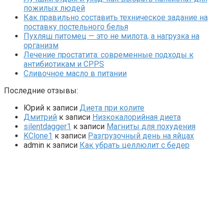
пожилых людей
Как правильно составить техническое задание на
поставку постельного белья
Пухляш питомец — это не милота, а нагрузка на
организм
Лечение простатита: современные подходы к
антибиотикам и CPPS
Сливочное масло в питании
Последние отзывы:
Юрий
к записи
Диета при колите
Дмитрий
к записи
Низкокалорийная диета
silentdagger1
к записи
Магниты для похудения
KClone1
к записи
Разгрузочный день на яйцах
admin
к записи
Как убрать целлюлит с бедер