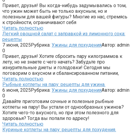
Привет, друзья! Вы когда-нибудь задумывались о том,
что ужин может быть не только вкусным, но и
полезным для вашей фигуры? Многие из нас, стремясь
к стройности, ограничивают себя
Читать полностью
Легкий овощной салат с заправкой из лимонного сока:
рецепты
7 июня, 2025
Рубрика:
Ужины для похудения
Автор:
admin
0
Привет, друзья! Хотите сбросить пару килограммов к
лету, но не знаете с чего начать? Забудьте про
изнурительные диеты и голодовки! Сегодня мы
поговорим о вкусном и сбалансированном питании,
Читать полностью
Рыбные котлеты на пару: рецепты для ужина.
6 июня, 2025
Рубрика:
Ужины для похудения
Автор:
admin
0
Давайте приготовим сочные и полезные рыбные
котлеты на пару! Вы устали от однообразных ужинов?
Хотите чего-то вкусного, но при этом полезного для
здоровья? Тогда вы попали по адресу!
Читать полностью
Куриные котлеты на пару: рецепты для похудения.