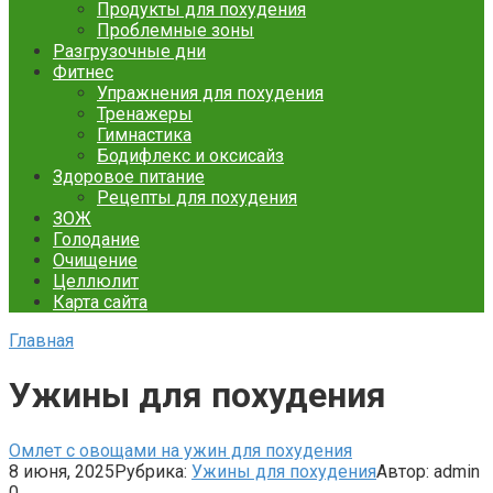
Продукты для похудения
Проблемные зоны
Разгрузочные дни
Фитнес
Упражнения для похудения
Тренажеры
Гимнастика
Бодифлекс и оксисайз
Здоровое питание
Рецепты для похудения
ЗОЖ
Голодание
Очищение
Целлюлит
Карта сайта
Главная
Ужины для похудения
Омлет с овощами на ужин для похудения
8 июня, 2025
Рубрика:
Ужины для похудения
Автор:
admin
0