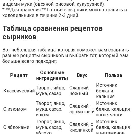
видами муки (овсяной, рисовой, кукурузной).
* **Для хранения:** Готовые сырники можно хранить в
холодильнике в течение 2-3 дней.
Таблица сравнения рецептов
сырников
Вот небольшая таблица, которая поможет вам сравнить
разные рецепты сырников и выбрать тот, который вам
больше всего подходит:
Основные
Рецепт
Вкус
Польза
ингредиенты
Источник
Творог, яйцо,
Сладкий,
Классический
белка и
мука, сахар
нежный
кальция
Творог, яйцо,
Источник
Сладкий,
С изюмом
мука, сахар,
белка, кальция
ароматный
изюм
и клетчатки
Творог, яйцо,
Источник
Сладкий, с
С яблоками
мука, сахар,
белка, кальция
кислинкой
яблоко
и витаминов