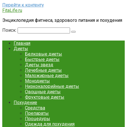
Перейти к контенту
FitaLife.ru
Энциклопедия фитнеса, здорового питания и похудения
Поиск:
Главная
Диеты
Белковые диеты
Быстрые диеты
Диеты звезд
Лечебные диеты
Маложирные диеты
Монодиеты
Низкокалорийные диеты
Овощные диеты
Фруктовые диеты
Похудение
Средства
Препараты
Процедуры
Одежда для похудения