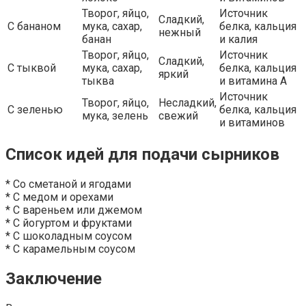
Творог, яйцо,
Источник
Сладкий,
С бананом
мука, сахар,
белка, кальция
нежный
банан
и калия
Творог, яйцо,
Источник
Сладкий,
С тыквой
мука, сахар,
белка, кальция
яркий
тыква
и витамина А
Источник
Творог, яйцо,
Несладкий,
С зеленью
белка, кальция
мука, зелень
свежий
и витаминов
Список идей для подачи сырников
* Со сметаной и ягодами
* С медом и орехами
* С вареньем или джемом
* С йогуртом и фруктами
* С шоколадным соусом
* С карамельным соусом
Заключение