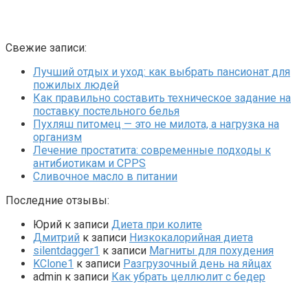
Свежие записи:
Лучший отдых и уход: как выбрать пансионат для
пожилых людей
Как правильно составить техническое задание на
поставку постельного белья
Пухляш питомец — это не милота, а нагрузка на
организм
Лечение простатита: современные подходы к
антибиотикам и CPPS
Сливочное масло в питании
Последние отзывы:
Юрий
к записи
Диета при колите
Дмитрий
к записи
Низкокалорийная диета
silentdagger1
к записи
Магниты для похудения
KClone1
к записи
Разгрузочный день на яйцах
admin
к записи
Как убрать целлюлит с бедер