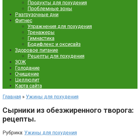
Продукты для похудения
Проблемные зоны
Разгрузочные дни
Фитнес
Упражнения для похудения
Тренажеры
Гимнастика
Бодифлекс и оксисайз
Здоровое питание
Рецепты для похудения
ЗОЖ
Голодание
Очищение
Целлюлит
Карта сайта
Главная
»
Ужины для похудения
Сырники из обезжиренного творога:
рецепты.
Рубрика:
Ужины для похудения