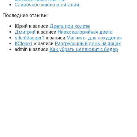
Сливочное масло в питании
Последние отзывы:
Юрий
к записи
Диета при колите
Дмитрий
к записи
Низкокалорийная диета
silentdagger1
к записи
Магниты для похудения
KClone1
к записи
Разгрузочный день на яйцах
admin
к записи
Как убрать целлюлит с бедер