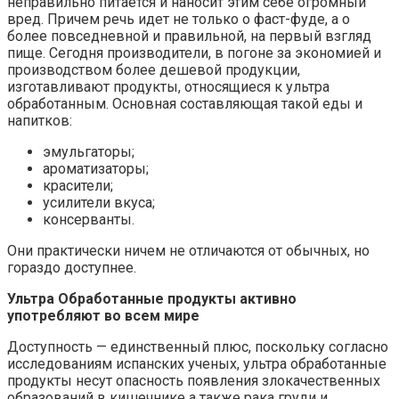
неправильно питается и наносит этим себе огромный
вред. Причем речь идет не только о фаст-фуде, а о
более повседневной и правильной, на первый взгляд
пище. Сегодня производители, в погоне за экономией и
производством более дешевой продукции,
изготавливают продукты, относящиеся к ультра
обработанным. Основная составляющая такой еды и
напитков:
эмульгаторы;
ароматизаторы;
красители;
усилители вкуса;
консерванты.
Они практически ничем не отличаются от обычных, но
гораздо доступнее.
Ультра Обработанные продукты активно
употребляют во всем мире
Доступность — единственный плюс, поскольку согласно
исследованиям испанских ученых, ультра обработанные
продукты несут опасность появления злокачественных
образований в кишечнике а также рака груди и