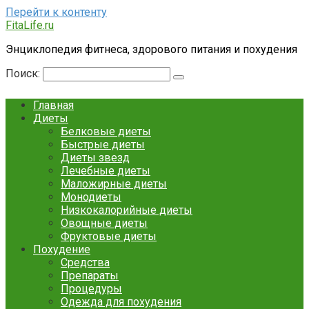
Перейти к контенту
FitaLife.ru
Энциклопедия фитнеса, здорового питания и похудения
Поиск:
Главная
Диеты
Белковые диеты
Быстрые диеты
Диеты звезд
Лечебные диеты
Маложирные диеты
Монодиеты
Низкокалорийные диеты
Овощные диеты
Фруктовые диеты
Похудение
Средства
Препараты
Процедуры
Одежда для похудения