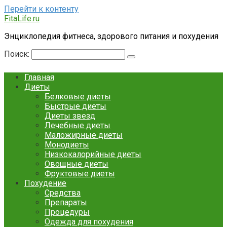
Перейти к контенту
FitaLife.ru
Энциклопедия фитнеса, здорового питания и похудения
Поиск:
Главная
Диеты
Белковые диеты
Быстрые диеты
Диеты звезд
Лечебные диеты
Маложирные диеты
Монодиеты
Низкокалорийные диеты
Овощные диеты
Фруктовые диеты
Похудение
Средства
Препараты
Процедуры
Одежда для похудения