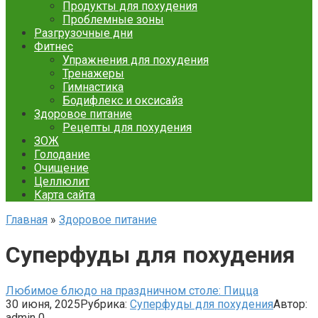
Продукты для похудения
Проблемные зоны
Разгрузочные дни
Фитнес
Упражнения для похудения
Тренажеры
Гимнастика
Бодифлекс и оксисайз
Здоровое питание
Рецепты для похудения
ЗОЖ
Голодание
Очищение
Целлюлит
Карта сайта
Главная
»
Здоровое питание
Суперфуды для похудения
Любимое блюдо на праздничном столе: Пицца
30 июня, 2025
Рубрика:
Суперфуды для похудения
Автор:
admin
0