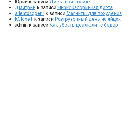
Юрий
к записи
Диета при колите
Дмитрий
к записи
Низкокалорийная диета
silentdagger1
к записи
Магниты для похудения
KClone1
к записи
Разгрузочный день на яйцах
admin
к записи
Как убрать целлюлит с бедер