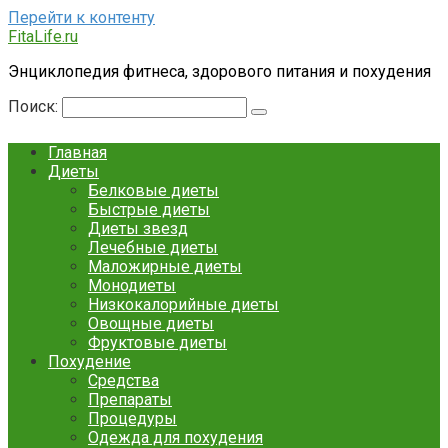
Перейти к контенту
FitaLife.ru
Энциклопедия фитнеса, здорового питания и похудения
Поиск:
Главная
Диеты
Белковые диеты
Быстрые диеты
Диеты звезд
Лечебные диеты
Маложирные диеты
Монодиеты
Низкокалорийные диеты
Овощные диеты
Фруктовые диеты
Похудение
Средства
Препараты
Процедуры
Одежда для похудения