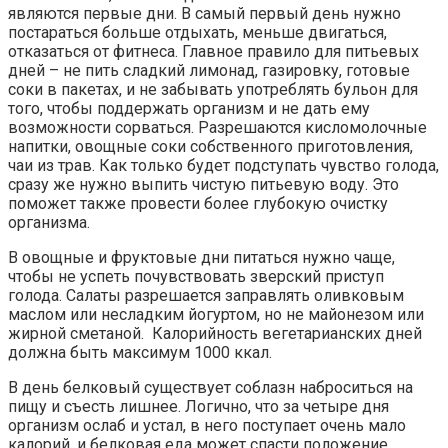
являются первые дни. В самый первый день нужно
постараться больше отдыхать, меньше двигаться,
отказаться от фитнеса. Главное правило для питьевых
дней – не пить сладкий лимонад, газировку, готовые
соки в пакетах, и не забывать употреблять бульон для
того, чтобы поддержать организм и не дать ему
возможности сорваться. Разрешаются кисломолочные
напитки, овощные соки собственного приготовления,
чаи из трав. Как только будет подступать чувство голода,
сразу же нужно выпить чистую питьевую воду. Это
поможет также провести более глубокую очистку
организма.
В овощные и фруктовые дни питаться нужно чаще,
чтобы не успеть почувствовать зверский приступ
голода. Салаты разрешается заправлять оливковым
маслом или несладким йогуртом, но не майонезом или
жирной сметаной. Калорийность вегетарианских дней
должна быть максимум 1000 ккал.
В день белковый существует соблазн наброситься на
пищу и съесть лишнее. Логично, что за четыре дня
организм ослаб и устал, в него поступает очень мало
калорий, и белковая еда может спасти положение.