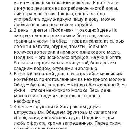
ужин – стакан молока или ряженки. В питьевые
дни упор делается на потребление чистой воды,
либо травяного чая. Так как, очень тяжело
употреблять одну жидкую пищу и воду, можно
добавить несколько ложек отрубей.
2 день – диеты «Любимая» — овощной день На
завтрак съешьте два томата без соли, запив
травяным чаем. На обед – порция салата из сырых
овощей: капуста, огурцы, томаты, большое
количество зелени и немного оливкового масла.
Полдник – это несколько огурцов. На ужин опять
большая порция салата с капустой, болгарским
сладким перцем, огурцами и зеленью.
В третий питьевой день позавтракайте молочным
коктейлем, приготовленным из нежирного молока.
Обед – бульон, полдник – кефир обезжиренный. На
ужин — стакан нежирного молока. Весь день
можно пить воду и чай столько, сколько
необходимо.
4 день – фруктовый. Завтракаем двумя
цитрусовыми. Обедаем фруктовым салатом из
яблок, киви, апельсинов, груш. Полдник – два
любых фрукта, кроме запрещенных. Перед сном –
грейпфрут или маракуйя.