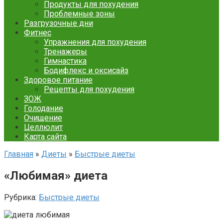
Продукты для похудения
Проблемные зоны
Разгрузочные дни
Фитнес
Упражнения для похудения
Тренажеры
Гимнастика
Бодифлекс и оксисайз
Здоровое питание
Рецепты для похудения
ЗОЖ
Голодание
Очищение
Целлюлит
Карта сайта
Главная
»
Диеты
»
Быстрые диеты
«Любимая» диета
Рубрика:
Быстрые диеты