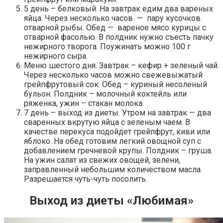
5 день – белковый. На завтрак едим два вареных
яйца. Через несколько часов — пару кусочков
отварной рыбы. Обед — вареное мясо курицы с
отварной фасолью. В полдник нужно съесть пачку
нежирного творога. Поужинать можно 100 г
нежирного сыра.
Меню шестого дня. Завтрак – кефир + зеленый чай.
Через несколько часов можно свежевыжатый
грейпфрутовый сок. Обед – куриный несоленый
бульон. Полдник – молочный коктейль или
ряженка, ужин – стакан молока.
7 день – выход из диеты. Утром на завтрак — два
сваренных вкрутую яйца с зеленым чаем. В
качестве перекуса подойдет грейпфрут, киви или
яблоко. На обед готовим легкий овощной суп с
добавлением гречневой крупы. Полдник – груша.
На ужин салат из свежих овощей, зелени,
заправленный небольшим количеством масла.
Разрешается чуть-чуть посолить.
Выход из диеты «Любимая»