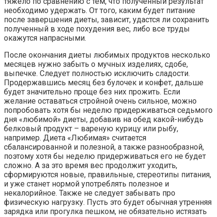
тяжело по сравнению с тем, что полученный результат
необходимо удержать. От того, каким будет питание
после завершения диеты, зависит, удастся ли сохранить
полученный в ходе похудения вес, либо все труды
окажутся напрасными.
После окончания диеты любимых продуктов несколько
месяцев нужно забыть о мучных изделиях, сдобе,
выпечке. Следует полностью исключить сладости.
Продержавшись месяц без булочек и конфет, дальше
будет значительно проще без них прожить. Если
желание оставаться стройной очень сильное, можно
попробовать хотя бы неделю придерживаться седьмого
дня «любимой» диеты, добавив на обед какой-нибудь
белковый продукт – вареную курицу или рыбу,
например. Диета «Любимая» считается
сбалансированной и полезной, а также разнообразной,
поэтому хотя бы неделю придерживаться его не будет
сложно. А за это время вес продолжит уходить,
сформируются новые, правильные, стереотипы питания,
и уже станет нормой употреблять полезное и
некалорийное. Также не следует забывать про
физическую нагрузку. Пусть это будет обычная утренняя
зарядка или прогулка пешком, не обязательно истязать