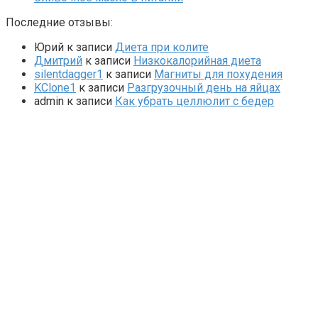
Последние отзывы:
Юрий
к записи
Диета при колите
Дмитрий
к записи
Низкокалорийная диета
silentdagger1
к записи
Магниты для похудения
KClone1
к записи
Разгрузочный день на яйцах
admin
к записи
Как убрать целлюлит с бедер