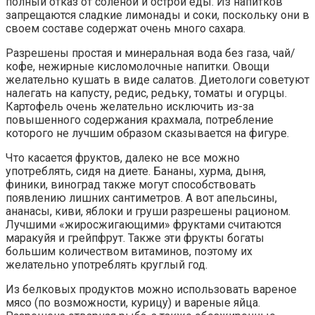
полный отказ от соленой и острой еды. Из напитков
запрещаются сладкие лимонады и соки, поскольку они в
своем составе содержат очень много сахара.
Разрешены простая и минеральная вода без газа, чай/
кофе, нежирные кисломолочные напитки. Овощи
желательно кушать в виде салатов. Диетологи советуют
налегать на капусту, редис, редьку, томаты и огурцы.
Картофель очень желательно исключить из-за
повышенного содержания крахмала, потребление
которого не лучшим образом сказывается на фигуре.
Что касается фруктов, далеко не все можно
употреблять, сидя на диете. Бананы, хурма, дыня,
финики, виноград также могут способствовать
появлению лишних сантиметров. А вот апельсины,
ананасы, киви, яблоки и груши разрешены рационом.
Лучшими «жиросжигающими» фруктами считаются
маракуйя и грейпфрут. Также эти фрукты богаты
большим количеством витаминов, поэтому их
желательно употреблять круглый год.
Из белковых продуктов можно использовать вареное
мясо (по возможности, курицу) и вареные яйца.