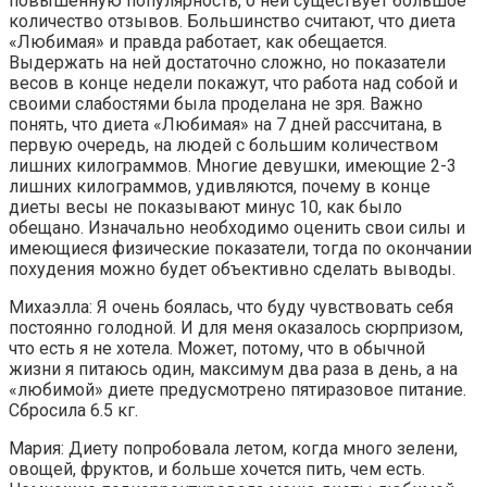
повышенную популярность, о ней существует большое
количество отзывов. Большинство считают, что диета
«Любимая» и правда работает, как обещается.
Выдержать на ней достаточно сложно, но показатели
весов в конце недели покажут, что работа над собой и
своими слабостями была проделана не зря. Важно
понять, что диета «Любимая» на 7 дней рассчитана, в
первую очередь, на людей с большим количеством
лишних килограммов. Многие девушки, имеющие 2-3
лишних килограммов, удивляются, почему в конце
диеты весы не показывают минус 10, как было
обещано. Изначально необходимо оценить свои силы и
имеющиеся физические показатели, тогда по окончании
похудения можно будет объективно сделать выводы.
Михаэлла: Я очень боялась, что буду чувствовать себя
постоянно голодной. И для меня оказалось сюрпризом,
что есть я не хотела. Может, потому, что в обычной
жизни я питаюсь один, максимум два раза в день, а на
«любимой» диете предусмотрено пятиразовое питание.
Сбросила 6.5 кг.
Мария: Диету попробовала летом, когда много зелени,
овощей, фруктов, и больше хочется пить, чем есть.