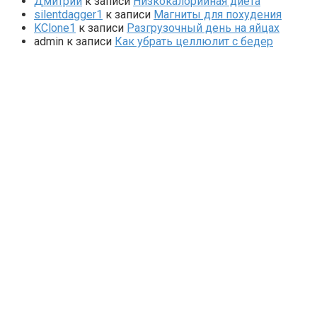
Дмитрий
к записи
Низкокалорийная диета
silentdagger1
к записи
Магниты для похудения
KClone1
к записи
Разгрузочный день на яйцах
admin
к записи
Как убрать целлюлит с бедер