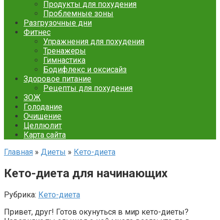
Продукты для похудения
Проблемные зоны
Разгрузочные дни
Фитнес
Упражнения для похудения
Тренажеры
Гимнастика
Бодифлекс и оксисайз
Здоровое питание
Рецепты для похудения
ЗОЖ
Голодание
Очищение
Целлюлит
Карта сайта
Главная
»
Диеты
»
Кето-диета
Кето-диета для начинающих
Рубрика:
Кето-диета
Привет, друг! Готов окунуться в мир кето-диеты?