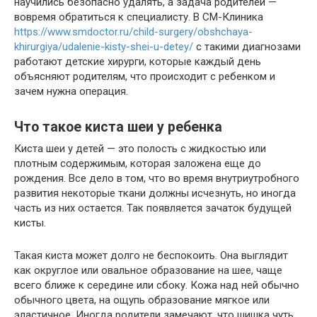
научились безопасно удалять, а задача родителей —
вовремя обратиться к специалисту. В СМ-Клиника
https://www.smdoctor.ru/child-surgery/obshchaya-
khirurgiya/udalenie-kisty-shei-u-detey/
с такими диагнозами
работают детские хирурги, которые каждый день
объясняют родителям, что происходит с ребенком и
зачем нужна операция.
Что такое киста шеи у ребенка
Киста шеи у детей — это полость с жидкостью или
плотным содержимым, которая заложена еще до
рождения. Все дело в том, что во время внутриутробного
развития некоторые ткани должны исчезнуть, но иногда
часть из них остается. Так появляется зачаток будущей
кисты.
Такая киста может долго не беспокоить. Она выглядит
как округлое или овальное образование на шее, чаще
всего ближе к середине или сбоку. Кожа над ней обычно
обычного цвета, на ощупь образование мягкое или
эластичное. Иногда родители замечают, что шишка чуть