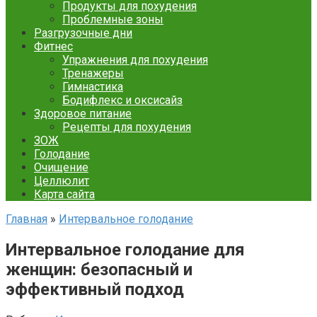
Продукты для похудения
Проблемные зоны
Разгрузочные дни
Фитнес
Упражнения для похудения
Тренажеры
Гимнастика
Бодифлекс и оксисайз
Здоровое питание
Рецепты для похудения
ЗОЖ
Голодание
Очищение
Целлюлит
Карта сайта
Главная
»
Интервальное голодание
Интервальное голодание для
женщин: безопасный и
эффективный подход