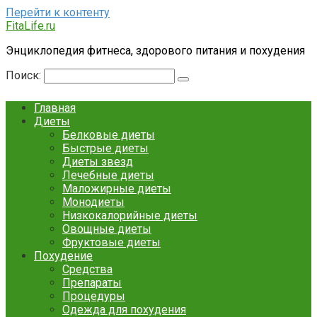
Перейти к контенту
FitaLife.ru
Энциклопедия фитнеса, здорового питания и похудения
Поиск:
Главная
Диеты
Белковые диеты
Быстрые диеты
Диеты звезд
Лечебные диеты
Маложирные диеты
Монодиеты
Низкокалорийные диеты
Овощные диеты
Фруктовые диеты
Похудение
Средства
Препараты
Процедуры
Одежда для похудения