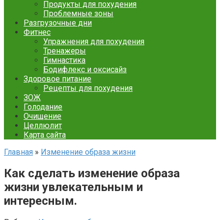
Продукты для похудения
Проблемные зоны
Разгрузочные дни
Фитнес
Упражнения для похудения
Тренажеры
Гимнастика
Бодифлекс и оксисайз
Здоровое питание
Рецепты для похудения
ЗОЖ
Голодание
Очищение
Целлюлит
Карта сайта
Главная
»
Изменение образа жизни
Как сделать изменение образа
жизни увлекательным и
интересным.