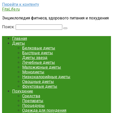
Перейти к контенту
FitaLife.ru
Энциклопедия фитнеса, здорового питания и похудения
Поиск:
Главная
Диеты
Белковые диеты
Быстрые диеты
Диеты звезд
Лечебные диеты
Маложирные диеты
Монодиеты
Низкокалорийные диеты
Овощные диеты
Фруктовые диеты
Похудение
Средства
Препараты
Процедуры
Одежда для похудения