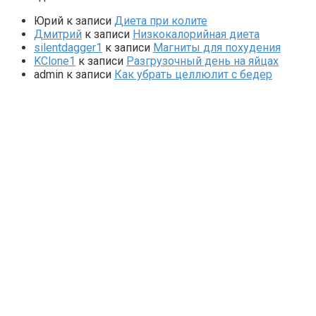
Юрий
к записи
Диета при колите
Дмитрий
к записи
Низкокалорийная диета
silentdagger1
к записи
Магниты для похудения
KClone1
к записи
Разгрузочный день на яйцах
admin
к записи
Как убрать целлюлит с бедер