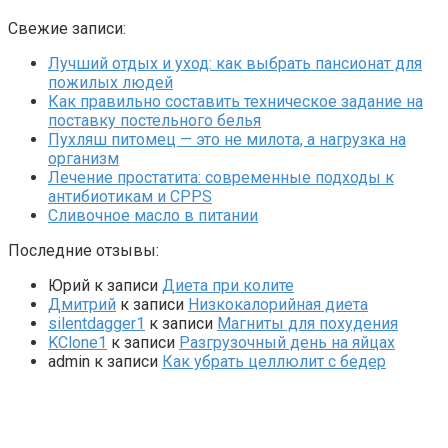
Свежие записи:
Лучший отдых и уход: как выбрать пансионат для
пожилых людей
Как правильно составить техническое задание на
поставку постельного белья
Пухляш питомец — это не милота, а нагрузка на
организм
Лечение простатита: современные подходы к
антибиотикам и CPPS
Сливочное масло в питании
Последние отзывы:
Юрий
к записи
Диета при колите
Дмитрий
к записи
Низкокалорийная диета
silentdagger1
к записи
Магниты для похудения
KClone1
к записи
Разгрузочный день на яйцах
admin
к записи
Как убрать целлюлит с бедер