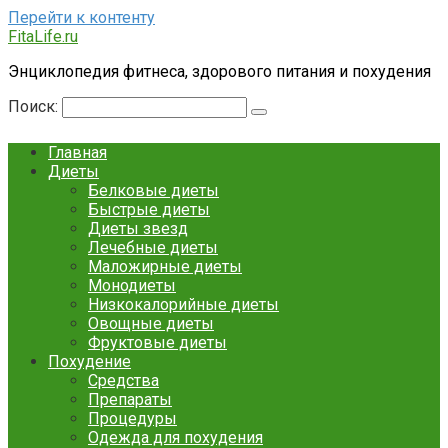
Перейти к контенту
FitaLife.ru
Энциклопедия фитнеса, здорового питания и похудения
Поиск:
Главная
Диеты
Белковые диеты
Быстрые диеты
Диеты звезд
Лечебные диеты
Маложирные диеты
Монодиеты
Низкокалорийные диеты
Овощные диеты
Фруктовые диеты
Похудение
Средства
Препараты
Процедуры
Одежда для похудения