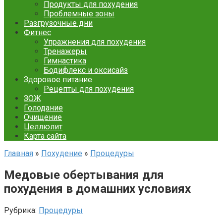
Продукты для похудения
Проблемные зоны
Разгрузочные дни
Фитнес
Упражнения для похудения
Тренажеры
Гимнастика
Бодифлекс и оксисайз
Здоровое питание
Рецепты для похудения
ЗОЖ
Голодание
Очищение
Целлюлит
Карта сайта
Главная
»
Похудение
»
Процедуры
Медовые обертывания для
похудения в домашних условиях
Рубрика:
Процедуры