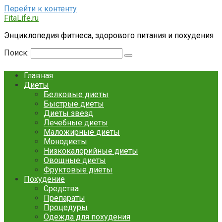
Перейти к контенту
FitaLife.ru
Энциклопедия фитнеса, здорового питания и похудения
Поиск:
Главная
Диеты
Белковые диеты
Быстрые диеты
Диеты звезд
Лечебные диеты
Маложирные диеты
Монодиеты
Низкокалорийные диеты
Овощные диеты
Фруктовые диеты
Похудение
Средства
Препараты
Процедуры
Одежда для похудения