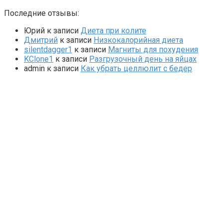
Последние отзывы:
Юрий
к записи
Диета при колите
Дмитрий
к записи
Низкокалорийная диета
silentdagger1
к записи
Магниты для похудения
KClone1
к записи
Разгрузочный день на яйцах
admin
к записи
Как убрать целлюлит с бедер