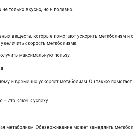
не только вкусно, но и полезно.
езных веществ, которые помогают ускорить метаболизм и 
т увеличить скорость метаболизма.
получить максимальную пользу.
ма
тему и временно ускоряет метаболизм. Он также помогае
 – это ключ к успеху.
чая метаболизм. Обезвоживание может замедлить метаболи