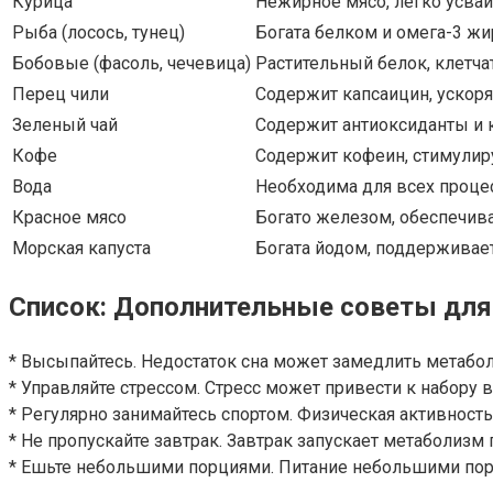
Курица
Нежирное мясо, легко усваи
Рыба (лосось, тунец)
Богата белком и омега-3 ж
Бобовые (фасоль, чечевица)
Растительный белок, клетча
Перец чили
Содержит капсаицин, ускоря
Зеленый чай
Содержит антиоксиданты и 
Кофе
Содержит кофеин, стимулиру
Вода
Необходима для всех проце
Красное мясо
Богато железом, обеспечива
Морская капуста
Богата йодом, поддерживае
Список: Дополнительные советы для
* Высыпайтесь. Недостаток сна может замедлить метабо
* Управляйте стрессом. Стресс может привести к набору
* Регулярно занимайтесь спортом. Физическая активность
* Не пропускайте завтрак. Завтрак запускает метаболизм 
* Ешьте небольшими порциями. Питание небольшими порц