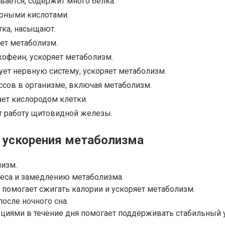
вается, содержит много белка.
ирными кислотами.
тка, насыщают.
ет метаболизм.
кофеин, ускоряет метаболизм.
ет нервную систему, ускоряет метаболизм.
ссов в организме, включая метаболизм.
ет кислородом клетки.
т работу щитовидной железы.
 ускорения метаболизма
лизм.
 веса и замедлению метаболизма.
 помогает сжигать калории и ускоряет метаболизм.
после ночного сна.
иями в течение дня помогает поддерживать стабильный ур