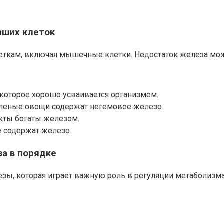
аших клеток
еткам, включая мышечные клетки. Недостаток железа мож
 которое хорошо усваивается организмом.
зеленые овощи содержат негемовое железо.
укты богаты железом.
е содержат железо.
а в порядке
ы, которая играет важную роль в регуляции метаболизма