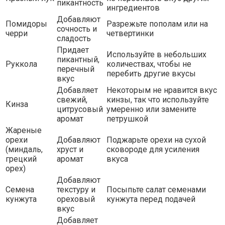
пикантность
ингредиентов
Добавляют
Помидоры
Разрежьте пополам или на
сочность и
черри
четвертинки
сладость
Придает
Используйте в небольших
пикантный,
Руккола
количествах, чтобы не
перечный
перебить другие вкусы
вкус
Добавляет
Некоторым не нравится вкус
свежий,
кинзы, так что используйте
Кинза
цитрусовый
умеренно или замените
аромат
петрушкой
Жареные
орехи
Добавляют
Поджарьте орехи на сухой
(миндаль,
хруст и
сковороде для усиления
грецкий
аромат
вкуса
орех)
Добавляют
Семена
текстуру и
Посыпьте салат семенами
кунжута
ореховый
кунжута перед подачей
вкус
Добавляет