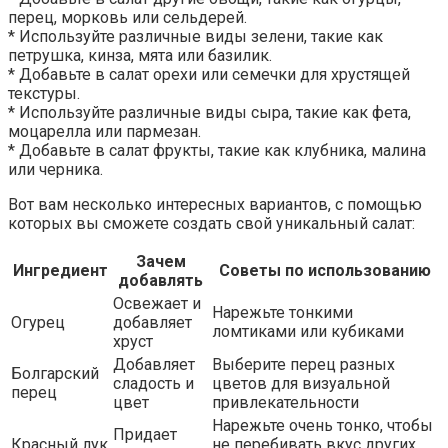
перец, морковь или сельдерей.
* Используйте различные виды зелени, такие как
петрушка, кинза, мята или базилик.
* Добавьте в салат орехи или семечки для хрустящей
текстуры.
* Используйте различные виды сыра, такие как фета,
моцарелла или пармезан.
* Добавьте в салат фрукты, такие как клубника, малина
или черника.
Вот вам несколько интересных вариантов, с помощью
которых вы сможете создать свой уникальный салат:
Зачем
Ингредиент
Советы по использованию
добавлять
Освежает и
Нарежьте тонкими
Огурец
добавляет
ломтиками или кубиками
хруст
Добавляет
Выберите перец разных
Болгарский
сладость и
цветов для визуальной
перец
цвет
привлекательности
Нарежьте очень тонко, чтобы
Придает
Красный лук
не перебивать вкус других