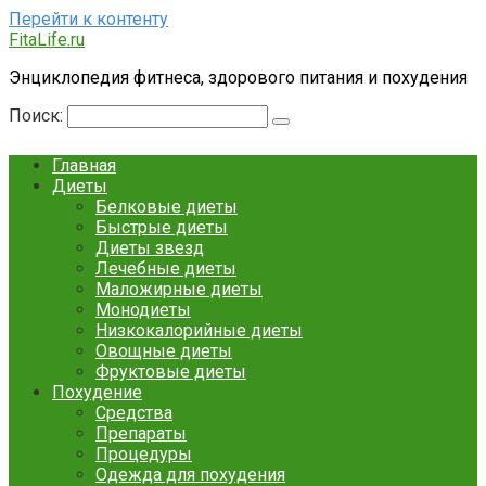
Перейти к контенту
FitaLife.ru
Энциклопедия фитнеса, здорового питания и похудения
Поиск:
Главная
Диеты
Белковые диеты
Быстрые диеты
Диеты звезд
Лечебные диеты
Маложирные диеты
Монодиеты
Низкокалорийные диеты
Овощные диеты
Фруктовые диеты
Похудение
Средства
Препараты
Процедуры
Одежда для похудения