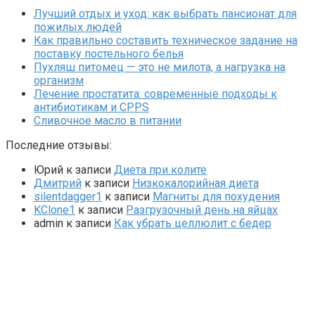
Лучший отдых и уход: как выбрать пансионат для
пожилых людей
Как правильно составить техническое задание на
поставку постельного белья
Пухляш питомец — это не милота, а нагрузка на
организм
Лечение простатита: современные подходы к
антибиотикам и CPPS
Сливочное масло в питании
Последние отзывы:
Юрий
к записи
Диета при колите
Дмитрий
к записи
Низкокалорийная диета
silentdagger1
к записи
Магниты для похудения
KClone1
к записи
Разгрузочный день на яйцах
admin
к записи
Как убрать целлюлит с бедер