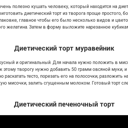
чень полезно кушать человеку, который находится на диете
готовить диетический торт из творога проще простого, бол
аковке, главное чтобы его было несколько видов и цветов.
го желатина. Затем в форму выложите нарезанное кубикам
Диетический торт муравейник
усный и оригинальный. Для начала нужно положить в миску
м к этому творогу нужно добавить 50 грамм овсяной муки,
о раскатать тесто, порезать его на полосочки, разложить н
ю мисочки, залить сгущенным молоком. Готовый торт следу
Диетический печеночный торт